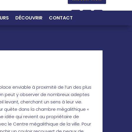
URS
DÉCOUVRIR
CONTACT
lace enviable à proximité de l’un des plus
 On peut y observer de nombreux adeptes
l levant, cherchant un sens à leur vie.
r quête dans la chambre mégalithique «
 idée qui revient au propriétaire de
ec le Centre mégalithique de la ville. Pour
anchir un couloir recouvert de peaux de