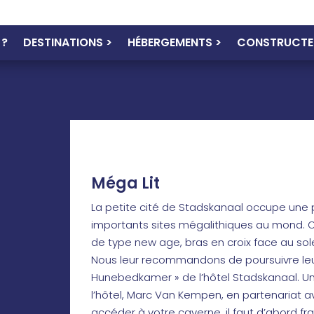
 ?
DESTINATIONS >
HÉBERGEMENTS >
CONSTRUCTE
Méga Lit
La petite cité de Stadskanaal occupe une p
importants sites mégalithiques au mond.
de type new age, bras en croix face au solei
Nous leur recommandons de poursuivre leu
Hunebedkamer » de l’hôtel Stadskanaal. Une
l’hôtel, Marc Van Kempen, en partenariat av
accéder à votre caverne, il faut d’abord fr