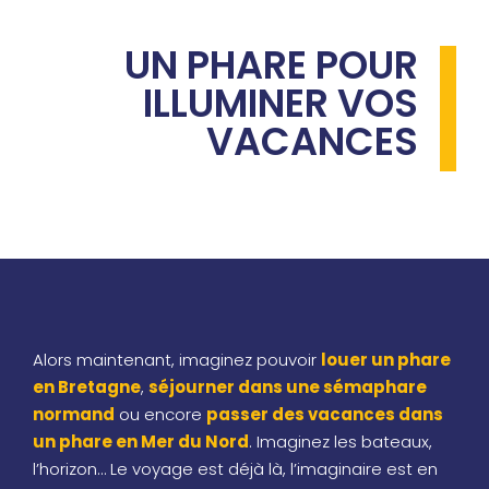
UN PHARE POUR
ILLUMINER VOS
VACANCES
Alors maintenant, imaginez pouvoir
louer un phare
en Bretagne
,
séjourner dans une sémaphare
normand
ou encore
passer des vacances dans
un phare en Mer du Nord
. Imaginez les bateaux,
l’horizon… Le voyage est déjà là, l’imaginaire est en