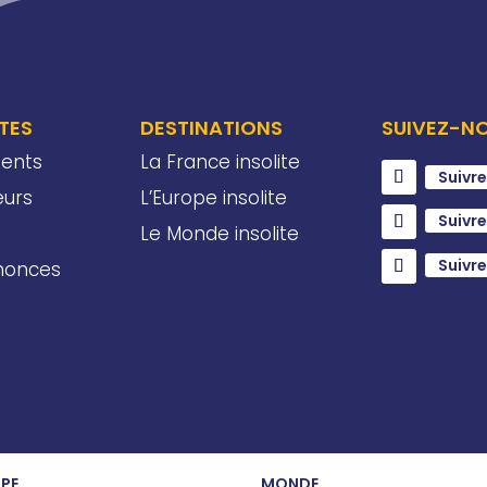
ITES
DESTINATIONS
SUIVEZ-N
ents
La France insolite
Suivre
eurs
L’Europe insolite
Suivre
Le Monde insolite
Suivre
nnonces
PE
MONDE