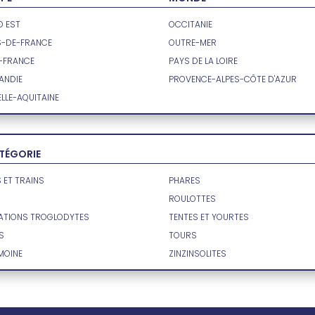
 EST
OCCITANIE
S-DE-FRANCE
OUTRE-MER
E-FRANCE
PAYS DE LA LOIRE
ANDIE
PROVENCE-ALPES-CÔTE D'AZUR
LLE-AQUITAINE
ATÉGORIE
 ET TRAINS
PHARES
ROULOTTES
ATIONS TROGLODYTES
TENTES ET YOURTES
S
TOURS
MOINE
ZINZINSOLITES