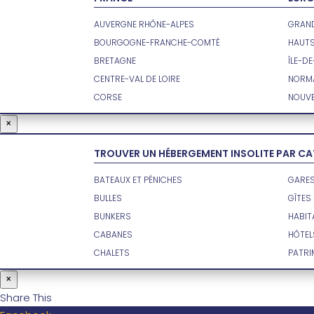
AUVERGNE RHÔNE-ALPES
GRAND
BOURGOGNE-FRANCHE-COMTÉ
HAUT
BRETAGNE
ÎLE-D
CENTRE-VAL DE LOIRE
NORM
CORSE
NOUVE
×
TROUVER UN HÉBERGEMENT INSOLITE PAR C
BATEAUX ET PÉNICHES
GARES
BULLES
GÎTES
BUNKERS
HABIT
CABANES
HÔTEL
CHALETS
PATRI
×
Share This