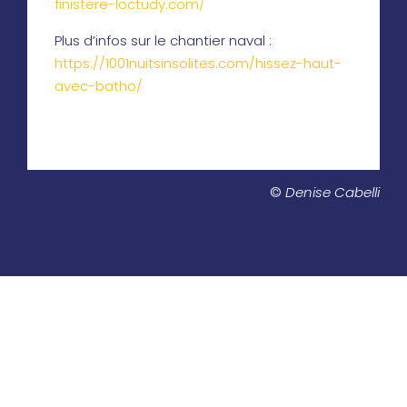
finistere-loctudy.com/
Plus d’infos sur le chantier naval :
https://1001nuitsinsolites.com/hissez-haut-
avec-batho/
©
Denise Cabelli