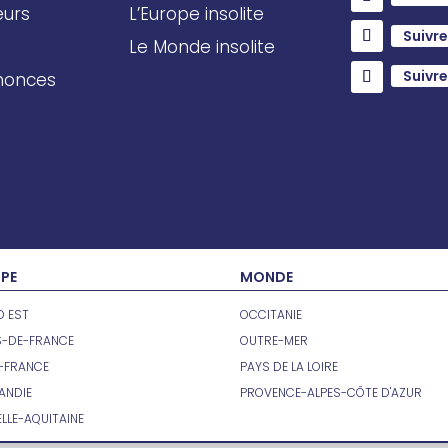
eurs
L’Europe insolite
Suivre
Le Monde insolite
Suivre
nnonces
PE
MONDE
 EST
OCCITANIE
S-DE-FRANCE
OUTRE-MER
E-FRANCE
PAYS DE LA LOIRE
ANDIE
PROVENCE-ALPES-CÔTE D'AZUR
LLE-AQUITAINE