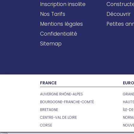
Inscription insolite
Construct
Nos Tarifs
Découvrir
Mentions légales
Petites a
Confidentialité
Sitemap
FRANCE
EURO
AUVERGNE RHÔNE-ALPES
GRAND
BOURGOGNE-FRANCHE-COMTÉ
HAUT
BRETAGNE
ÎLE-D
CENTRE-VAL DE LOIRE
NORM
CORSE
NOUVE